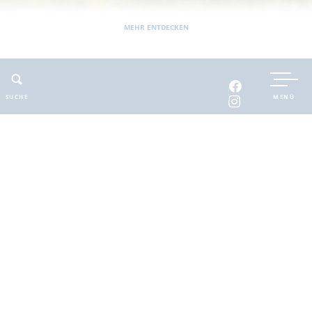
MEHR ENTDECKEN
Sie befinden sich hier:
Barnimer Land
bewegbar
Wandern
Geocaching
SUCHE
MENÜ
Geocaching
Der Begriff
"Geocaching"
setzt sich aus dem Begriff
"Geo " (= ortsbezogen) und "Cache" (= Versteck), bzw. die
"-ing" Form von Cache zusammen um den Sport zu
beschreiben.
Cache (käsch)
Versteck, geheimes Lager. In Bezug auf das Geocaching,
ist das ein Behälter mit einem Logbuch, Schreibzeug und
eventuell einem kleinen "Schatz". Es gibt verschiedene
Cachetypen ('Regular' = Normal, 'Virtual' = virtuell, 'Mikro'
= Mini-Behältnis, 'Large' = besonders großer Behälter)