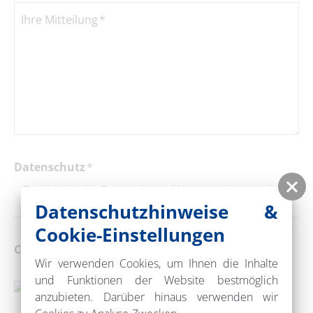
Ihre Mitteilung
Datenschutz
Ich habe die
Datenschutzerklärung
gelesen und
akzeptiert.
Datenschutzhinweise &
Cookie-Einstellungen
Captcha
Wir verwenden Cookies, um Ihnen die Inhalte
und Funktionen der Website bestmöglich
anzubieten. Darüber hinaus verwenden wir