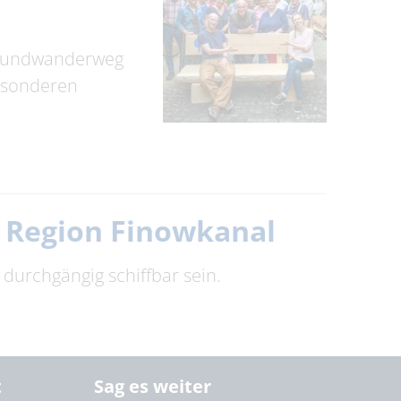
e Rundwanderweg
esonderen
 Region Finowkanal
urchgängig schiffbar sein.
t
Sag es weiter