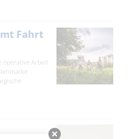
mmt Fahrt
 operative Arbeit
ilienmarke
rgische