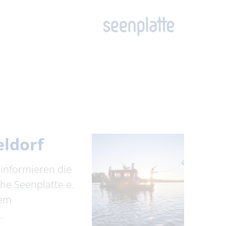
eldorf
 informieren die
e Seenplatte e.
nem
.