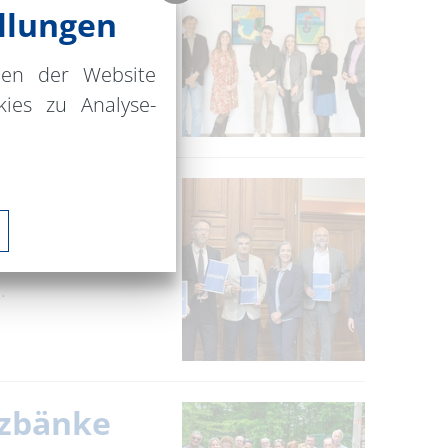
llungen
nen der Website
ies zu Analyse-
.
lzbänke