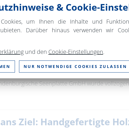
tzhinweise & Cookie-Einste
ende Werke in der Thinkfarm Eberswalde.
Cookies, um Ihnen die Inhalte und Funktio
zubieten. Darüber hinaus verwenden wir Cook
erklärung
und den
Cookie-Einstellungen
.
 eine starke gemeinsame
ation
MMEN
NUR NOTWENDIGE COOKIES ZULASSEN
andenburgische Seenplatte GmbH wurde vollzogen
ans Ziel: Handgefertigte Ho