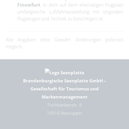
Finowfurt
, in dem auf dem ehemaligen Flugplatz
umfangreiche Luftfahrtausstellung mit originalen
Flugzeugen und Technik zu besichtigen ist.
Alle Angaben ohne Gewähr. Änderungen jederzeit
möglich.
Brandenburgische Seenplatte GmbH –
Gesellschaft für Tourismus und
Markenmanagement
Fischbänkenstr. 8
16816 Neuruppin