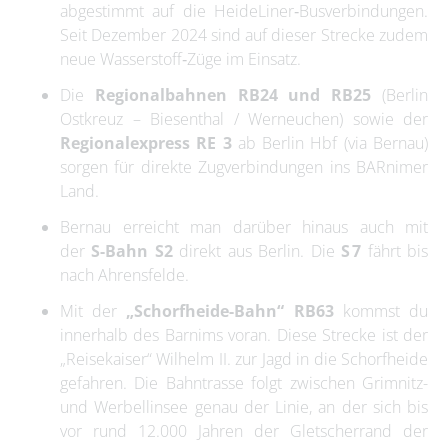
abgestimmt auf die HeideLiner‑Busverbindungen.
Seit Dezember 2024 sind auf dieser Strecke zudem
neue Wasserstoff‑Züge im Einsatz
.
Die
Regionalbahnen RB24 und RB25
(Berlin
Ostkreuz – Biesenthal / Werneuchen) sowie der
Regionalexpress RE 3
ab Berlin Hbf (via Bernau)
sorgen für direkte Zugverbindungen ins BARnimer
Land.
Bernau erreicht man darüber hinaus auch mit
der
S-Bahn S2
direkt aus Berlin. Die
S 7
fährt bis
nach Ahrensfelde.
Mit der
„Schorfheide-Bahn“ RB63
kommst du
innerhalb des Barnims voran. Diese Strecke ist der
„Reisekaiser“ Wilhelm II. zur Jagd in die Schorfheide
gefahren. Die Bahntrasse folgt zwischen Grimnitz-
und Werbellinsee genau der Linie, an der sich bis
vor rund 12.000 Jahren der Gletscherrand der