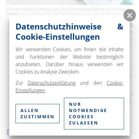
Mobilitätsstation Werneuchen, Foto: Kreiswerke Barnim © Torsten
Stapel
Datenschutzhinweise &
Mit dem PKW geht es vom
Berliner Ring (A 10)
über die Autobahn
A 11
zu Zielen wie Finowfurt,
Cookie-Einstellungen
Werbellin, Britz oder Joachimsthal in etwa einer
Autostunde.
Wir verwenden Cookies, um Ihnen die Inhalte
und Funktionen der Website bestmöglich
Immer mehr Orte im Barnim bieten
Ladesäulen
–
anzubieten. Darüber hinaus verwenden wir
etwa im Rahmen des Projekts „Baden und Laden“.
Cookies zu Analyse-Zwecken.
Stromtankstellen findest du häufig an Hotels,
Restaurants und touristischen Zielen.
Zur
Datenschutzerklärung
und den
Cookie-
Einstellungen
.
Eine Übersicht der Ladesäulen des
emobility
Ladenetz Barnim und der BAR-Share Car-Sharing-
NUR
Fahrzeuge gibt es bei den
Kreiswerken Barnim
.
ALLEN
NOTWENDIGE
ZUSTIMMEN
COOKIES
ZULASSEN
Boot