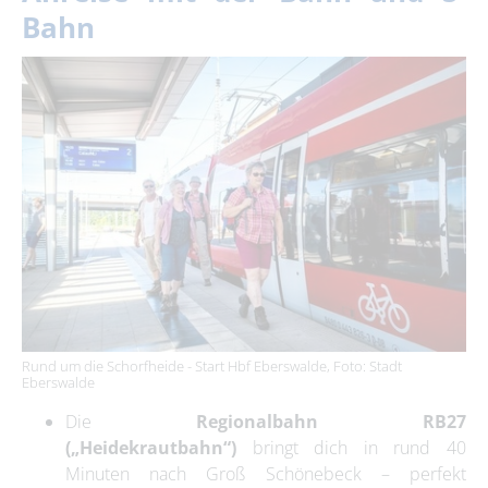
Bahn
Rund um die Schorfheide - Start Hbf Eberswalde, Foto: Stadt
Eberswalde
Die
Regionalbahn RB27
(„Heidekrautbahn“)
bringt dich in rund 40
Minuten nach Groß Schönebeck – perfekt