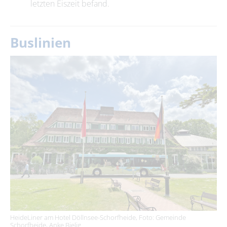
letzten Eiszeit befand.
Buslinien
HeideLiner am Hotel Döllnsee-Schorfheide, Foto: Gemeinde
Schorfheide, Anke Bielig