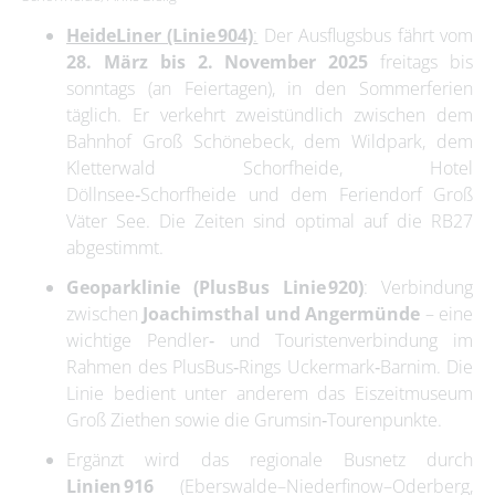
HeideLiner (Linie 904)
:
Der Ausflugsbus fährt vom
28. März bis 2. November 2025
freitags bis
sonntags (an Feiertagen), in den Sommerferien
täglich. Er verkehrt zweistündlich zwischen dem
Bahnhof Groß Schönebeck, dem Wildpark, dem
Kletterwald Schorfheide, Hotel
Döllnsee‑Schorfheide und dem Feriendorf Groß
Väter See. Die Zeiten sind optimal auf die RB27
abgestimmt.
Geoparklinie (PlusBus Linie 920)
: Verbindung
zwischen
Joachimsthal und Angermünde
– eine
wichtige Pendler‑ und Touristenverbindung im
Rahmen des PlusBus‑Rings Uckermark‑Barnim. Die
Linie bedient unter anderem das Eiszeitmuseum
Groß Ziethen sowie die Grumsin‑Tourenpunkte
.
Ergänzt wird das regionale Busnetz durch
Linien 916
(Eberswalde–Niederfinow–Oderberg,