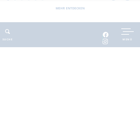
MEHR ENTDECKEN
UNTERKUNFT BUCHEN
SUCHE
MENÜ
INTERAKTIVE KARTE
INFOMATERIAL
Auszeit in der
brandenburgischen
Seenplatte
Finde deinen Freiraum für die
Seele