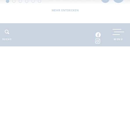
MEHR ENTDECKEN
UNTERKUNFT BUCHEN
SUCHE
MENÜ
INTERAKTIVE KARTE
INFOMATERIAL
Auszeit in der
brandenburgischen
Seenplatte
Finde deinen Freiraum für die