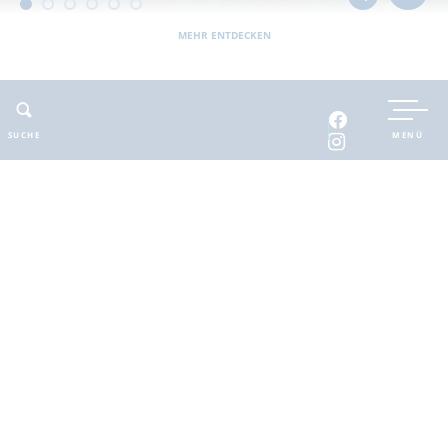
MEHR ENTDECKEN
UNTERKUNFT BUCHEN
SUCHE
MENÜ
INTERAKTIVE KARTE
INFOMATERIAL
Auszeit in der
brandenburgischen
Seenplatte
Finde deinen Freiraum für die